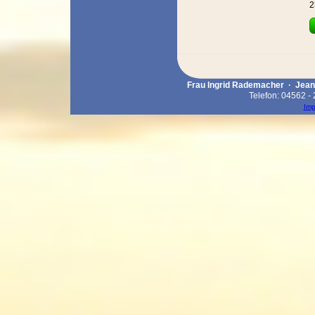
2
Frau Ingrid Rademacher · Jeann
Telefon: 04562 -
Im