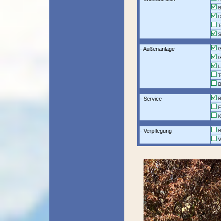
B
D
T
S
· Außenanlage
G
G
L
T
B
· Service
B
F
Ku
· Verpflegung
B
V