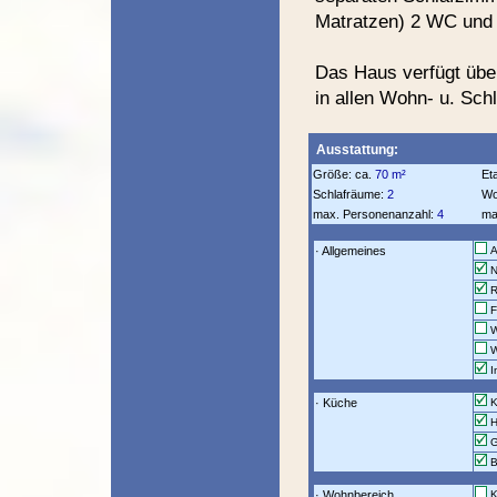
Matratzen) 2 WC und
Das Haus verfügt übe
in allen Wohn- u. Sch
Ausstattung:
Größe: ca.
70 m²
Et
Schlafräume:
2
Wo
max. Personenanzahl:
4
ma
· Allgemeines
Al
N
R
F
W
W
I
· Küche
K
H
G
B
· Wohnbereich
K