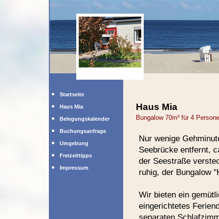
Startseite
Haus Mia
Haus Mia
Bungalow 70m² für 4 Persone
Belegungskalender
Buchungsanfrage
Nur wenige Gehminut
Umgebung
Seebrücke entfernt, ca
Freizeittipps
der Seestraße verste
Impressum
ruhig, der Bungalow "
Wir bieten ein gemütl
eingerichtetes Feriend
separaten Schlafzimm